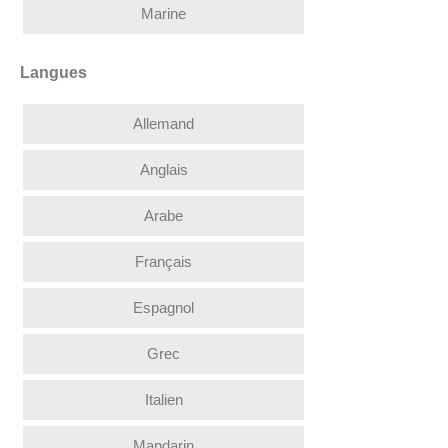
Marine
Langues
Allemand
Anglais
Arabe
Français
Espagnol
Grec
Italien
Mandarin